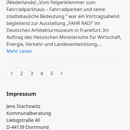
(Niederlande) „Vom Felgenklemmer zum
Fahrradparkhaus – Fahrradparken und seine
städtebauliche Bedeutung “ war ein Vortragsabend
begleitend zur Ausstellung „FAHR RAD!“ im
Deutschen Arhitekturmuseum in Frankfurt. Im
Auftrag des Hessischen Ministeriums für Wirtschaft,
Energie, Verkehr und Landesentwicklung,…
Mehr Lesen
Seite
Seite
Seite
Seite
Seite
Vorwärts
1
2
3
4
5
Impressum
Jens Stachowitz
Kommunalberatung
Liebigstraße 40
D-44139 Dortmund