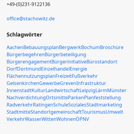
+49-(0)231-9122136
office
@stachowitz
.de
Schlagwörter
Aachen
Bebauungsplan
Bergwerk
Bochum
Broschüre
Bürgerbegehren
Bürgerbeteiligung
Bürgerengagement
Bürgerinitiative
Bürostandort
Dorf
Dortmund
Einzelhandel
Energie
Flächennutzungsplan
Freizeit
Fußverkehr
Gelsenkirchen
Gewerbe
Greven
Infrastruktur
Innenstadt
Kultur
Landwirtschaft
Leipzig
Lärm
Münster
Nachverdichtung
Ortsmitte
Parken
Planfeststellung
Radverkehr
Ratingen
Schule
Soziales
Stadtmarketing
Stadtmitte
Standortgemeinschaft
Tourismus
Umwelt
Verkehr
Wasser
Witten
Wohnen
ÖPNV