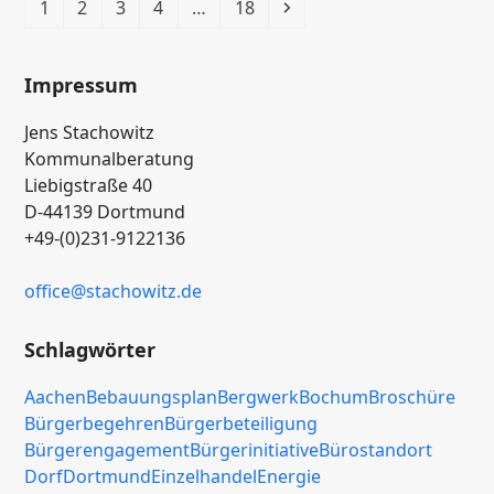
Seite
Seite
Seite
Seite
Seite
Vorwärts
1
2
3
4
…
18
Impressum
Jens Stachowitz
Kommunalberatung
Liebigstraße 40
D-44139 Dortmund
+49-(0)231-9122136
office
@stachowitz
.de
Schlagwörter
Aachen
Bebauungsplan
Bergwerk
Bochum
Broschüre
Bürgerbegehren
Bürgerbeteiligung
Bürgerengagement
Bürgerinitiative
Bürostandort
Dorf
Dortmund
Einzelhandel
Energie