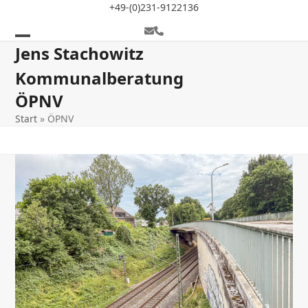
Skip
+49-(0)231-9122136
to
E-
Telefon
content
Mail
Open
Close
Jens Stachowitz
mobile
mobile
Kommunalberatung
menu
menu
ÖPNV
Start
»
ÖPNV