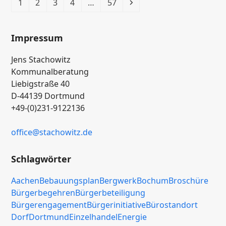
Seite
Seite
Seite
Seite
Seite
Vorwärts
1
2
3
4
…
57
Impressum
Jens Stachowitz
Kommunalberatung
Liebigstraße 40
D-44139 Dortmund
+49-(0)231-9122136
office
@stachowitz
.de
Schlagwörter
Aachen
Bebauungsplan
Bergwerk
Bochum
Broschüre
Bürgerbegehren
Bürgerbeteiligung
Bürgerengagement
Bürgerinitiative
Bürostandort
Dorf
Dortmund
Einzelhandel
Energie