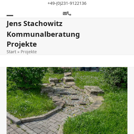
Skip
+49-(0)231-9122136
to
E-
Telefon
content
Mail
Open
Close
Jens Stachowitz
mobile
mobile
Kommunalberatung
menu
menu
Projekte
Start
»
Projekte