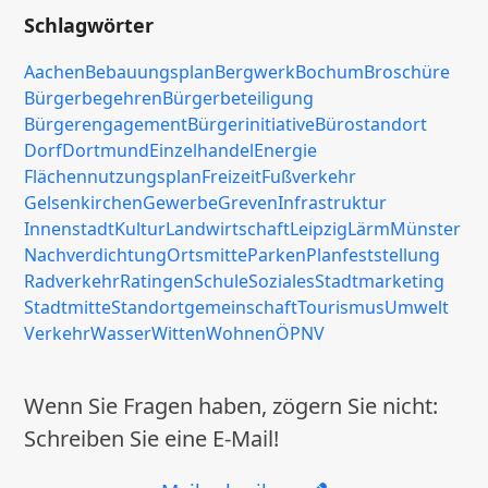
Schlagwörter
Aachen
Bebauungsplan
Bergwerk
Bochum
Broschüre
Bürgerbegehren
Bürgerbeteiligung
Bürgerengagement
Bürgerinitiative
Bürostandort
Dorf
Dortmund
Einzelhandel
Energie
Flächennutzungsplan
Freizeit
Fußverkehr
Gelsenkirchen
Gewerbe
Greven
Infrastruktur
Innenstadt
Kultur
Landwirtschaft
Leipzig
Lärm
Münster
Nachverdichtung
Ortsmitte
Parken
Planfeststellung
Radverkehr
Ratingen
Schule
Soziales
Stadtmarketing
Stadtmitte
Standortgemeinschaft
Tourismus
Umwelt
Verkehr
Wasser
Witten
Wohnen
ÖPNV
Wenn Sie Fragen haben, zögern Sie nicht:
Schreiben Sie eine E-Mail!