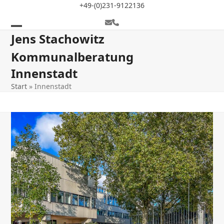
Skip
+49-(0)231-9122136
to
E-
Telefon
content
Mail
Open
Close
Jens Stachowitz
mobile
mobile
Kommunalberatung
menu
menu
Innenstadt
Start
»
Innenstadt