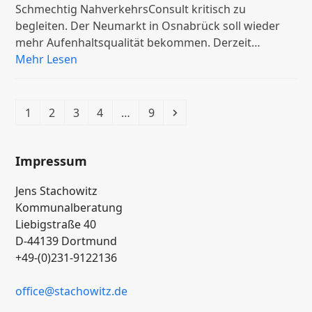
Schmechtig NahverkehrsConsult kritisch zu
begleiten. Der Neumarkt in Osnabrück soll wieder
mehr Aufenhaltsqualität bekommen. Derzeit…
Mehr Lesen
Seite
Seite
Seite
Seite
Seite
Vorwärts
1
2
3
4
…
9
Impressum
Jens Stachowitz
Kommunalberatung
Liebigstraße 40
D-44139 Dortmund
+49-(0)231-9122136
office
@stachowitz
.de