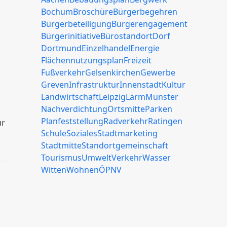
Bochum
Broschüre
Bürgerbegehren
Bürgerbeteiligung
Bürgerengagement
Bürgerinitiative
Bürostandort
Dorf
Dortmund
Einzelhandel
Energie
Flächennutzungsplan
Freizeit
Fußverkehr
Gelsenkirchen
Gewerbe
Greven
Infrastruktur
Innenstadt
Kultur
Landwirtschaft
Leipzig
Lärm
Münster
Nachverdichtung
Ortsmitte
Parken
Planfeststellung
Radverkehr
Ratingen
ur
Schule
Soziales
Stadtmarketing
Stadtmitte
Standortgemeinschaft
Tourismus
Umwelt
Verkehr
Wasser
Witten
Wohnen
ÖPNV