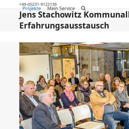
Skip
+49-(0)231-9122136
Projekte
Mein Service
to
Jens Stachowitz Kommunal
content
Erfahrungsausstausch