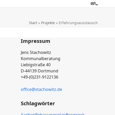
E-
Telefon
Mail
Start
»
Projekte
»
Erfahrungsausstausch
Impressum
Jens Stachowitz
Kommunalberatung
Liebigstraße 40
D-44139 Dortmund
+49-(0)231-9122136
office
@stachowitz
.de
Schlagwörter
Aachen
Bebauungsplan
Bergwerk