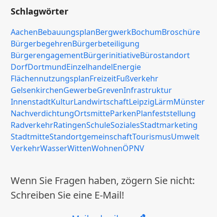
Schlagwörter
Aachen
Bebauungsplan
Bergwerk
Bochum
Broschüre
Bürgerbegehren
Bürgerbeteiligung
Bürgerengagement
Bürgerinitiative
Bürostandort
Dorf
Dortmund
Einzelhandel
Energie
Flächennutzungsplan
Freizeit
Fußverkehr
Gelsenkirchen
Gewerbe
Greven
Infrastruktur
Innenstadt
Kultur
Landwirtschaft
Leipzig
Lärm
Münster
Nachverdichtung
Ortsmitte
Parken
Planfeststellung
Radverkehr
Ratingen
Schule
Soziales
Stadtmarketing
Stadtmitte
Standortgemeinschaft
Tourismus
Umwelt
Verkehr
Wasser
Witten
Wohnen
ÖPNV
Wenn Sie Fragen haben, zögern Sie nicht:
Schreiben Sie eine E-Mail!