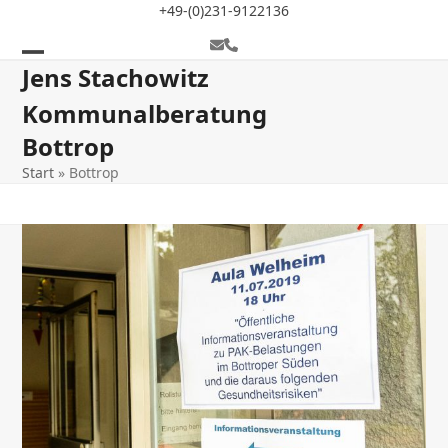
Skip
+49-(0)231-9122136
to
E-
Telefon
content
Mail
Open
Close
Jens Stachowitz
mobile
mobile
Kommunalberatung
menu
menu
Bottrop
Start
»
Bottrop